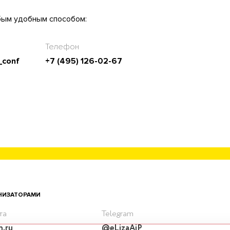
бым удобным способом:
Телефон
_conf
+7 (495) 126-02-67
АНИЗАТОРАМИ
та
Telegram
n.ru
@eLizaAiP